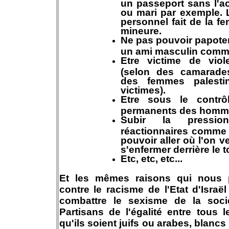
un passeport sans l'a
ou mari par exemple. L
personnel fait de la f
mineure.
Ne pas pouvoir papoter,
un ami masculin comme
Etre victime de viol
(selon des camarade
des femmes palesti
victimes).
Etre sous le contrô
permanents des homm
Subir la pressi
réactionnaires comme
pouvoir aller où l'on v
s'enfermer derrière le 
Etc, etc, etc...
Et les mêmes raisons qui nous p
contre le racisme de l'Etat d'Israë
combattre le sexisme de la socié
Partisans de l'égalité entre tous 
qu'ils soient juifs ou arabes, blan